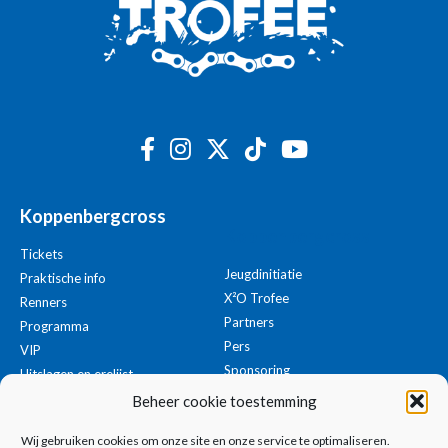
Koppenbergcross
Koppenbergcross
Tickets
Jeugdinitiatie
Praktische info
X²O Trofee
Renners
Partners
Programma
Pers
VIP
Sponsoring
Uitslagen en erelijst
Organisatie
Beheer cookie toestemming
Contact
Wij gebruiken cookies om onze site en onze service te optimaliseren.