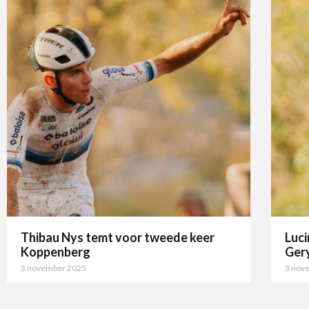
Thibau Nys temt voor tweede keer
Luci
Koppenberg
Ger
3 november 2025
3 nov