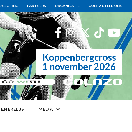
ONSORING
PARTNERS
ORGANISATIE
CONTACTEER ONS
Koppenbergcross
1 november 2026
EN ERELIJST
MEDIA