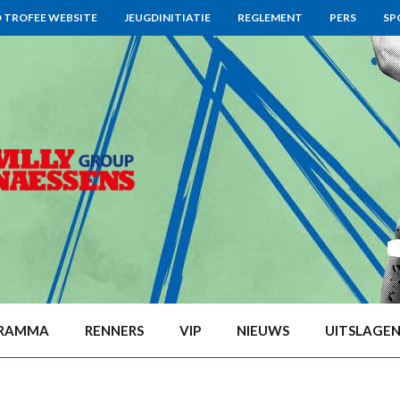
O TROFEE WEBSITE
JEUGDINITIATIE
REGLEMENT
PERS
SP
RAMMA
RENNERS
VIP
NIEUWS
UITSLAGEN 